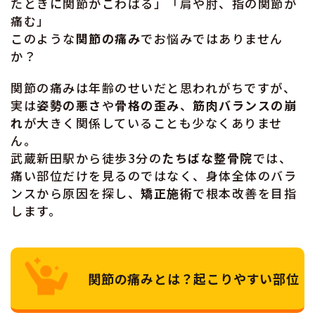
たときに関節がこわばる」「肩や肘、指の関節が
痛む」
このような
関節の痛み
でお悩みではありません
か？
関節の痛みは年齢のせいだと思われがちですが、
実は
姿勢の悪さ
や
骨格の歪み
、
筋肉バランスの崩
れ
が大きく関係していることも少なくありませ
ん。
武蔵新田駅から徒歩3分の
たちばな整骨院
では、
痛い部位だけを見るのではなく、身体全体のバラ
ンスから原因を探し、
矯正施術
で根本改善を目指
します。
関節の痛みとは？起こりやすい部位