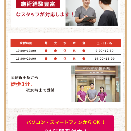
受付時間
月
火
水
木
金
土・日・祝
10:00~13:00
●
●
休
休
●
9:00~12:30
15:00~20:00
●
●
休
休
●
14:00~18:00
武蔵新田駅から
徒歩3分!
夜20時まで受付