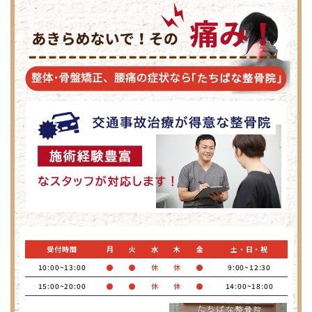
受付時間
月
火
水
木
金
土・日・祝
10:00~13:00
●
●
休
休
●
9:00~12:30
15:00~20:00
●
●
休
休
●
14:00~18:00